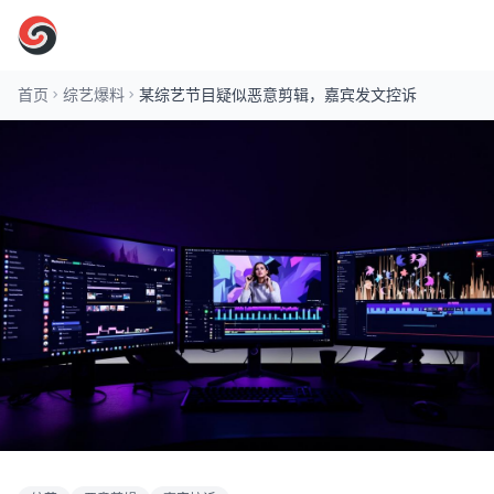
吃瓜网最新爆料
首页
综艺爆料
某综艺节目疑似恶意剪辑，嘉宾发文控诉
综艺爆料