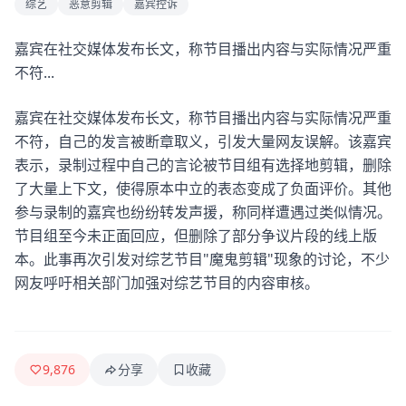
综艺
恶意剪辑
嘉宾控诉
某综艺节目疑似恶意剪辑，嘉宾发文控诉
真相挖掘机
2026-05-08 09:20
98.8万
1.9万
嘉宾在社交媒体发布长文，称节目播出内容与实际情况严重
不符...
嘉宾在社交媒体发布长文，称节目播出内容与实际情况严重
不符，自己的发言被断章取义，引发大量网友误解。该嘉宾
表示，录制过程中自己的言论被节目组有选择地剪辑，删除
了大量上下文，使得原本中立的表态变成了负面评价。其他
最新
参与录制的嘉宾也纷纷转发声援，称同样遭遇过类似情况。
节目组至今未正面回应，但删除了部分争议片段的线上版
本。此事再次引发对综艺节目"魔鬼剪辑"现象的讨论，不少
网友呼吁相关部门加强对综艺节目的内容审核。
9,876
分享
收藏